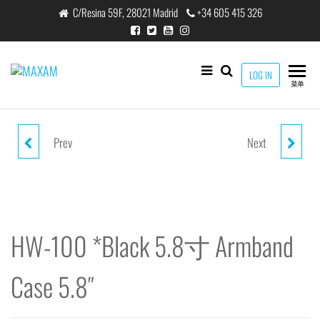
跳
C/Resina 59F, 28021 Madrid
+34 605 415 326
至
内
容
maxam
LOG IN
THE
菜单
SMART
CHARGING
SOLUTION
Prev
Next
AV-2200 BLACK V2.0 3M HDMI
HW-100 *BLUE 5.8寸 ARMBAND
CABLE V2.0
CASE 5.8"
HW-100 *Black 5.8寸 Armband
Case 5.8″