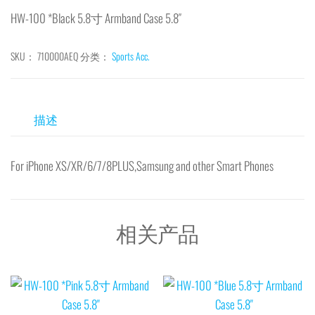
HW-100 *Black 5.8寸 Armband Case 5.8″
SKU：
710000AEQ
分类：
Sports Acc.
描述
For iPhone XS/XR/6/7/8PLUS,Samsung and other Smart Phones
相关产品