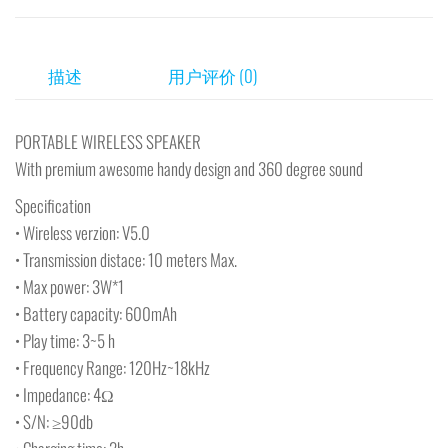
描述
用户评价 (0)
PORTABLE WIRELESS SPEAKER
With premium awesome handy design and 360 degree sound
Specification
• Wireless verzion: V5.0
• Transmission distace: 10 meters Max.
• Max power: 3W*1
• Battery capacity: 600mAh
• Play time: 3~5 h
• Frequency Range: 120Hz~18kHz
• Impedance: 4Ω
• S/N: ≥90db