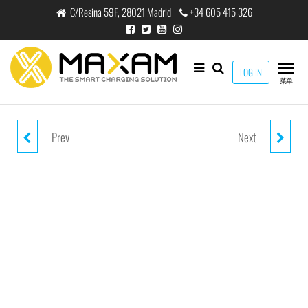
跳
C/Resina 59F, 28021 Madrid
+34 605 415 326
至
内
容
maxam
LOG IN
THE
菜单
SMART
CHARGING
SOLUTION
Prev
Next
YX-B110 RED 3W WIRELESS
YX-B201 BLACK 3W*2 MEGA
SPEAKER
BASS WIRELESS SPEAKER